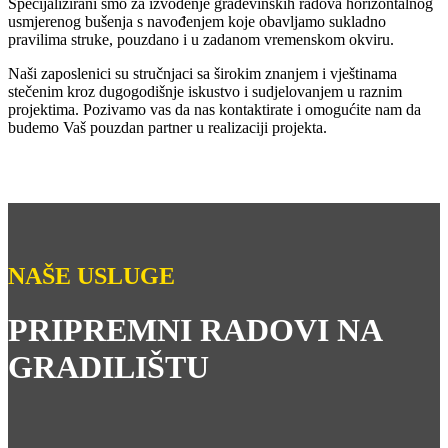
Specijalizirani smo za izvođenje građevinskih radova horizontalnog
usmjerenog bušenja s navođenjem koje obavljamo sukladno
pravilima struke, pouzdano i u zadanom vremenskom okviru.
Naši zaposlenici su stručnjaci sa širokim znanjem i vještinama
stečenim kroz dugogodišnje iskustvo i sudjelovanjem u raznim
projektima. Pozivamo vas da nas kontaktirate i omogućite nam da
budemo Vaš pouzdan partner u realizaciji projekta.
NAŠE USLUGE
PRIPREMNI RADOVI NA
GRADILIŠTU